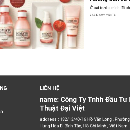
Ở bài trước, mình đã phâ
24.947 COMMENTS
LIÊN HỆ
ÀNG
name: Công Ty Tnhh Đầu Tư 
Thuật Đại Việt
án
address :
182/13/40/16 Hồ Văn Long , Phường
Hưng Hòa B, Bình Tân, Hồ Chí Minh , Việt Nam