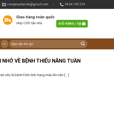
companydaiviet@gmail.com
0934 109 729
Giao hàng toàn quốc
ship COD tận nhà
GIỎ HÀNG /
0
₫
Tìm
kiếm:
HI NHỚ VỀ BỆNH THIỂU NĂNG TUẦN
n não là bệnh lí khi tình trạng máu lên não [...]