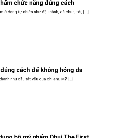
phẩm chức năng đúng cách
 ở dạng tự nhiên như đậu nành, cà chua, tỏi, [...]
đúng cách để không hỏng da
thành nhu cầu tất yếu của chị em. Mỹ [...]
dụng bộ mỹ phẩm Ohui The First