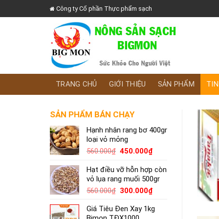
Skip
Công ty Cổ phần Thực phẩm sạch
to
content
TRANG CHỦ
GIỚI THIỆU
SẢN PHẨM
TIN
SẢN PHẨM BÁN CHẠY
Hạnh nhân rang bơ 400gr
loại vỏ mỏng
Giá
Giá
560.000
₫
450.000
₫
gốc
hiện
là:
tại
Hạt điều vỡ hỗn hợp còn
560.000₫.
là:
vỏ lụa rang muối 500gr
450.000₫.
Giá
Giá
560.000
₫
300.000
₫
gốc
hiện
Giá Tiêu Đen Xay 1kg
là:
tại
Bimon TĐX1000
560.000₫.
là: