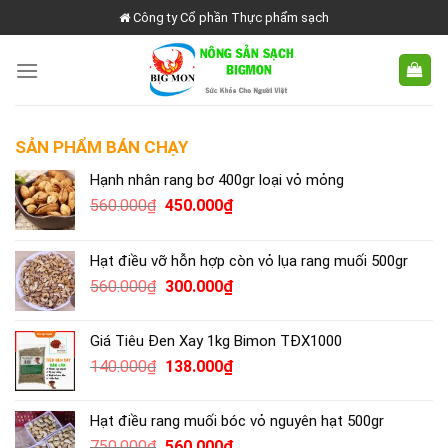
Skip
Công ty Cổ phần Thực phẩm sạch
to
content
SẢN PHẨM BÁN CHẠY
Hạnh nhân rang bơ 400gr loại vỏ mỏng
Giá
Giá
560.000
₫
450.000
₫
gốc
hiện
là:
tại
Hạt điều vỡ hỗn hợp còn vỏ lụa rang muối 500gr
560.000₫.
là:
Giá
Giá
560.000
₫
300.000
₫
450.000₫.
gốc
hiện
là:
tại
Giá Tiêu Đen Xay 1kg Bimon TĐX1000
560.000₫.
là:
Giá
Giá
140.000
₫
138.000
₫
300.000₫.
gốc
hiện
là:
tại
Hạt điều rang muối bóc vỏ nguyên hạt 500gr
140.000₫.
là:
Giá
Giá
750.000
₫
560.000
₫