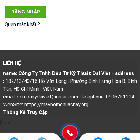
ĐĂNG NHẬP
Quên mật khẩu?
LIÊN HỆ
name: Công Ty Tnhh Đầu Tư Kỹ Thuật Đại Việt
-
address
:
182/13/40/16 Hồ Văn Long , Phường Bình Hưng Hòa B, Bình
Tân, Hồ Chí Minh , Việt Nam
-
email: companydaiviet@gmail.com
-telephone: 0906751114
WebSite: https://maybomchuachay.org
Thống Kê Truy Cập
[/col]