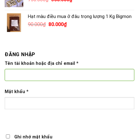
138.000₫.
gốc
hiện
là:
tại
Hạt màu điều mua ở đâu trọng lượng 1 Kg Bigmon
750.000₫.
là:
Giá
Giá
90.000
₫
80.000
₫
560.000₫.
gốc
hiện
là:
tại
90.000₫.
là:
80.000₫.
ĐĂNG NHẬP
Tên tài khoản hoặc địa chỉ email
*
Mật khẩu
*
Ghi nhớ mật khẩu