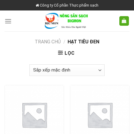
Skip
Công ty Cổ phần Thực phẩm sạch
to
content
TRANG CHỦ
/
HẠT TIÊU ĐEN
LỌC