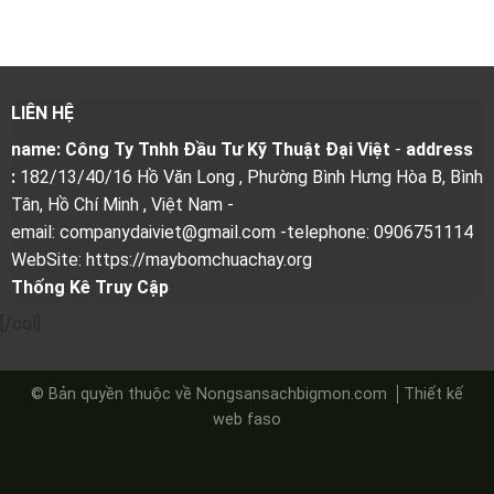
LIÊN HỆ
name: Công Ty Tnhh Đầu Tư Kỹ Thuật Đại Việt
-
address
:
182/13/40/16 Hồ Văn Long , Phường Bình Hưng Hòa B, Bình
Tân, Hồ Chí Minh , Việt Nam
-
email: companydaiviet@gmail.com
-telephone: 0906751114
WebSite: https://maybomchuachay.org
Thống Kê Truy Cập
[/col]
© Bản quyền thuộc về Nongsansachbigmon.com
Thiết kế
web
faso