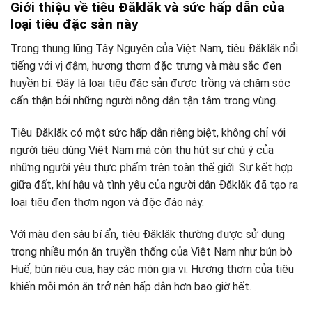
Giới thiệu về tiêu Đăklăk và sức hấp dẫn của
loại tiêu đặc sản này
Trong thung lũng Tây Nguyên của Việt Nam, tiêu Đăklăk nổi
tiếng với vị đậm, hương thơm đặc trưng và màu sắc đen
huyền bí. Đây là loại tiêu đặc sản được trồng và chăm sóc
cẩn thận bởi những người nông dân tận tâm trong vùng.
Tiêu Đăklăk có một sức hấp dẫn riêng biệt, không chỉ với
người tiêu dùng Việt Nam mà còn thu hút sự chú ý của
những người yêu thực phẩm trên toàn thế giới. Sự kết hợp
giữa đất, khí hậu và tình yêu của người dân Đăklăk đã tạo ra
loại tiêu đen thơm ngon và độc đáo này.
Với màu đen sâu bí ẩn, tiêu Đăklăk thường được sử dụng
trong nhiều món ăn truyền thống của Việt Nam như bún bò
Huế, bún riêu cua, hay các món gia vị. Hương thơm của tiêu
khiến mỗi món ăn trở nên hấp dẫn hơn bao giờ hết.