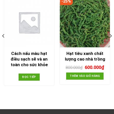
-25%
Cách nấu màu hạt
Hạt tiêu xanh chất
điều sạch sẽ và an
lượng cao nhà trồng
toàn cho sức khỏe
Giá
Giá
600.000
₫
800.000
₫
gốc
hiện
là:
tại
THÊM VÀO GIỎ HÀNG
ĐỌC TIẾP
800.000₫.
là:
600.