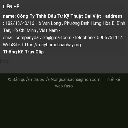
LIÊN HỆ
name: Công Ty Tnhh Đầu Tư Kỹ Thuật Đại Việt
-
address
:
182/13/40/16 Hồ Văn Long , Phường Bình Hưng Hòa B, Bình
Tân, Hồ Chí Minh , Việt Nam
-
email: companydaiviet@gmail.com
-telephone: 0906751114
WebSite: https://maybomchuachay.org
Thống Kê Truy Cập
[/col]
© Bản quyền thuộc về Nongsansachbigmon.com
Thiết kế
web
faso